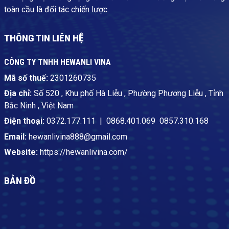
toàn cầu là đối tác chiến lược.
THÔNG TIN LIÊN HỆ
CÔNG TY TNHH HEWANLI VINA
Mã số thuế:
2301260735
Địa chỉ:
Số 520 , Khu phố Hà Liễu , Phường Phương Liễu , Tỉnh
Bắc Ninh , Việt Nam
Điện thoại:
0372.177.111
|
0868.401.069
0857.310.168
Email:
hewanlivina888@gmail.com
Website:
https://hewanlivina.com/
BẢN ĐỒ