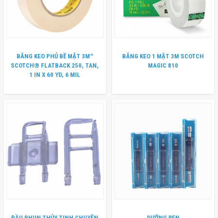
BĂNG KEO PHỦ BỀ MẶT 3M™
BĂNG KEO 1 MẶT 3M SCOTCH
SCOTCH® FLATBACK 250, TAN,
MAGIC 810
1 IN X 60 YD, 6 MIL
ĐẦU PHUN THỦY TINH CHUYÊN
DƯỠNG REN