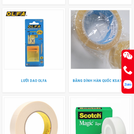
LƯỠI DAO OLFA
BĂNG DÍNH HÀN QUỐC KSA1970