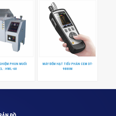
GHIỆM PHUN MUỐI
MÁY ĐẾM HẠT TIỂU PHÂN CEM DT-
L : HWL-60
9880M
BẢN ĐỒ