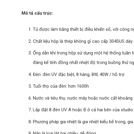
Mô tả cấu trúc:
Tủ được làm bằng thiết bị điều khiển số, với công 
Chất liệu hộp là thép không gỉ cao cấp 304SUS dà
Ống dẫn khí trong hộp sử dụng một hệ thống tuần ho
đáng kể tính đồng nhất nhiệt độ trong buồng thử n
Đèn: đèn UV đặc biệt, 8 hàng, 8W, 40W / hỗ trợ
Tuổi thọ của đèn: hơn 1600h
Nước và tiêu thụ: nước máy hoặc nước cất khoảng 8 
Lắp đặt 8 đèn UV A hoặc B ở cả hai bên của studio.
Phương pháp gia nhiệt là gia nhiệt kiểu bể trong, gi
Nắp là loại lật hai chiều, dễ đóng