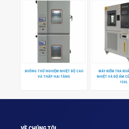
BUỒNG THỬ NGHIỆM NHIỆT ĐỘ CAO
MÁY KIỂM TRA KH
VÀ THẤP HAI TẦNG
NHIỆT VÀ ĐỘ ẨM C
150L
VỀ CHÚNG TÔI