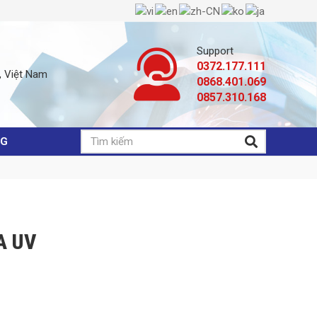
Support
0372.177.111
, Việt Nam
0868.401.069
0857.310.168
NG
A UV