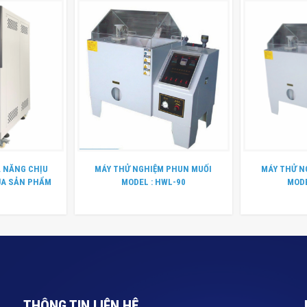
Ả NĂNG CHỊU
MÁY THỬ NGHIỆM PHUN MUỐI
MÁY THỬ N
ỦA SẢN PHẨM
MODEL : HWL-90
MODE
THÔNG TIN LIÊN HỆ