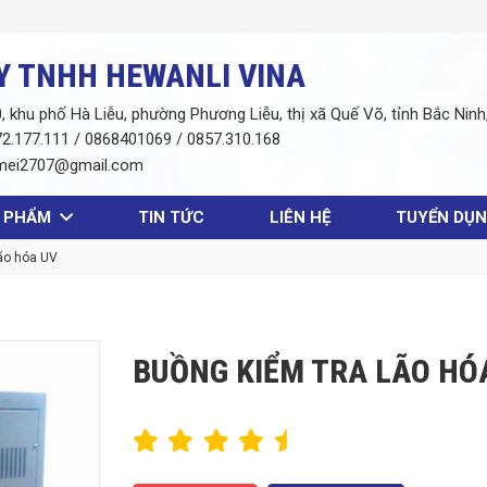
Y TNHH HEWANLI VINA
 khu phố Hà Liễu, phường Phương Liễu, thị xã Quế Võ, tỉnh Bắc Ninh
2.177.111 / 0868401069 / 0857.310.168
mei2707@gmail.com
 PHẨM
TIN TỨC
LIÊN HỆ
TUYỂN DỤ
ão hóa UV
BUỒNG KIỂM TRA LÃO HÓ