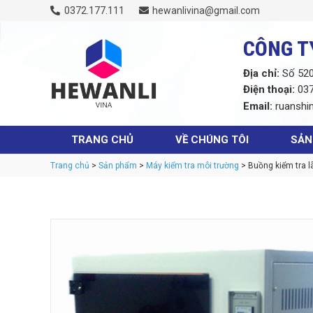
0372.177.111
hewanlivina@gmail.com
CÔNG T
Địa chỉ:
Số 520,
Điện thoại:
037
Email:
ruanshi
TRANG CHỦ
VỀ CHÚNG TÔI
SẢN
Trang chủ
>
Sản phẩm
>
Máy kiểm tra môi trường
> Buồng kiểm tra l