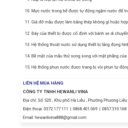
Mực nước trong bể được tự động ngậm nước để trá
Giá đỡ mẫu được làm bằng thép không gỉ hoặc hợp
Đáy của thiết bị được cố định với bánh xe di chuyể
Hệ thống thoát nước sử dụng thiết bị lắng đọng hì
Bề mặt của mẫu thử song song với mặt phẳng của 
Hệ thống phun nước được trang bị vòi phun tự động
LIÊN HỆ MUA HÀNG
CÔNG TY TNHH HEWANLI VINA
Địa chỉ:
Số 520 , Khu phố Hà Liễu , Phường Phương Liễu 
Điện thoại:
0372.177.111
|
0868.401.069
|
0857.310.168
Email:
hewanlivina888@gmail.com