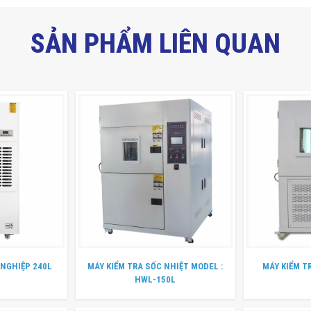
SẢN PHẨM LIÊN QUAN
NGHIỆP 240L
MÁY KIỂM TRA SỐC NHIỆT MODEL :
MÁY KIỂM T
HWL-150L