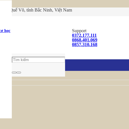
hị xã Quế Võ, tỉnh Bắc Ninh, Việt Nam
cơ học
Support
0372.177.111
0868.401.069
0857.310.168