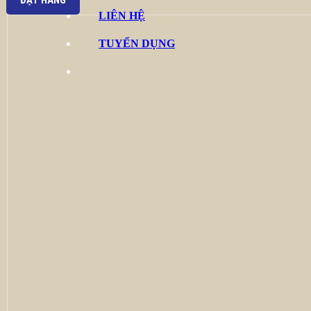
ĐẶT HÀNG
LIÊN HỆ
TUYỂN DỤNG