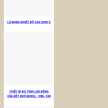
LÒ NUNG NHIỆT ĐỘ CAO 2000°C
THIẾT BỊ ĐO TÍNH LƯU ĐỘNG
CỦA BỘT KHÔ MODEL : HWL-300