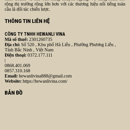
rộng thị trường rộng lớn hơn với các thương hiệu nổi tiếng toàn
cầu là đối tác chiến lược.
THÔNG TIN LIÊN HỆ
CÔNG TY TNHH HEWANLI VINA
Mã số thuế:
2301260735
Địa chỉ:
Số 520 , Khu phố Hà Liễu , Phường Phương Liễu ,
Tỉnh Bắc Ninh , Việt Nam
Điện thoại:
0372.177.111
|
0868.401.069
0857.310.168
Email:
hewanlivina888@gmail.com
Website:
https://hewanlivina.com/
BẢN ĐỒ