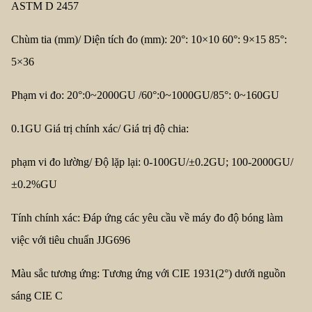
ASTM D 2457
Chùm tia (mm)/ Diện tích đo (mm): 20°: 10×10 60°: 9×15 85°:
5×36
Phạm vi đo: 20°:0~2000GU /60°:0~1000GU/85°: 0~160GU
0.1GU Giá trị chính xác/ Giá trị độ chia:
phạm vi đo lường/ Độ lặp lại: 0-100GU/±0.2GU; 100-2000GU/
±0.2%GU
Tính chính xác: Đáp ứng các yêu cầu về máy đo độ bóng làm
việc với tiêu chuẩn JJG696
Màu sắc tương ứng: Tương ứng với CIE 1931(2°) dưới nguồn
sáng CIE C