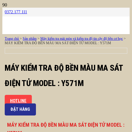
0372.177.111
Trang chủ
>
Sản phẩm
>
Máy kiểm tra mài mòn và kiểm tra độ tin cậy độ bền cơ học
>
MÁY KIỂM TRA ĐỘ BỀN MÀU MA SÁT ĐIỆN TỬ MODEL : Y571M
MÁY KIỂM TRA ĐỘ BỀN MÀU MA SÁT
ĐIỆN TỬ MODEL : Y571M
HOTLINE
ĐẶT HÀNG
MÁY KIỂM TRA ĐỘ BỀN MÀU MA SÁT ĐIỆN TỬ MODEL :