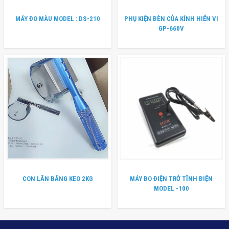
MÁY ĐO MÀU MODEL : DS-210
PHỤ KIỆN ĐÈN CỦA KÍNH HIỂN VI
GP-660V
CON LĂN BĂNG KEO 2KG
MÁY ĐO ĐIỆN TRỞ TĨNH ĐIỆN
MODEL -100