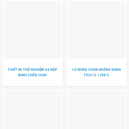
THIẾT BỊ THỬ NGHIỆM VA ĐẬP
LÒ NUNG CHÂN KHÔNG DUNG
BÌNH CHỮA CHÁY
TÍCH 1L 1700°C