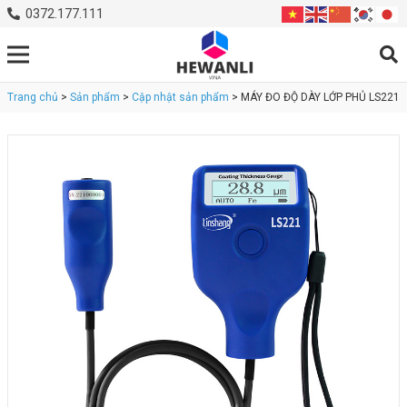
0372.177.111
Trang chủ
>
Sản phẩm
>
Cập nhật sản phẩm
> MÁY ĐO ĐỘ DÀY LỚP PHỦ LS221