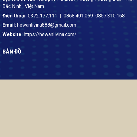
Bắc Ninh , Việt Nam
Điện thoại:
0372.177.111
|
0868.401.069
0857.310.168
Email:
hewanlivina888@gmail.com
Website:
https://hewanlivina.com/
BẢN ĐỒ