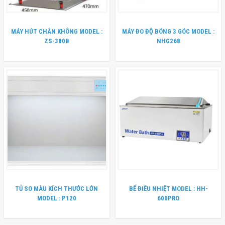
MÁY HÚT CHÂN KHÔNG MODEL :
MÁY ĐO ĐỘ BÓNG 3 GÓC MODEL :
ZS-380B
NHG268
TỦ SO MÀU KÍCH THƯỚC LỚN
BỂ ĐIỀU NHIỆT MODEL : HH-
MODEL : P120
600PRO