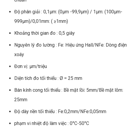
Độ phân giải : 0,1µm: (0µm -99,9µm) / 1µm: (100µm-
999µm)/0,01mm: ( ≥1mm)
Khoảng thời gian đo : 0,5 giây
Nguyên lý đo lường : Fe: Hiệu ứng Hall/NFe: Dòng điện
xoáy
Đơn vị: μm/triệu
Diện tích đo tối thiểu : Ø = 25 mm
Bán kính cong tối thiểu : Bề mặt lồi: 5mm/Bề mặt lõm:
25mm
Độ dày nền tối thiểu : Fe:0,2mm/NFe:0,05mm
phạm vi nhiệt độ làm việc : 0°C-50°C