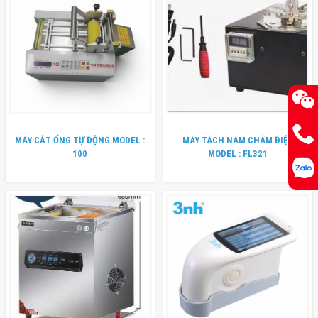
MÁY CẮT ỐNG TỰ ĐỘNG MODEL :
MÁY TÁCH NAM CHÂM ĐIỆN
100
MODEL : FL321